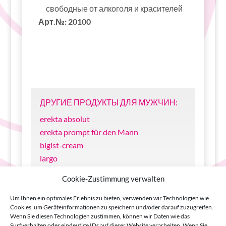
свободные от алкоголя и красителей
Арт.№:
20100
ДРУГИЕ ПРОДУКТЫ ДЛЯ МУЖЧИН:
erekta absolut
erekta prompt für den Mann
bigist-cream
largo
Magnaphall
Cookie-Zustimmung verwalten
FP by Fernand Péril
Verve by Fernand Péril
Um Ihnen ein optimales Erlebnis zu bieten, verwenden wir Technologien wie
Cookies, um Geräteinformationen zu speichern und/oder darauf zuzugreifen.
Men’s Parfum von INVERMA
Wenn Sie diesen Technologien zustimmen, können wir Daten wie das
Кольца любви
Surfverhalten oder eindeutige IDs auf dieser Website verarbeiten. Wenn Sie