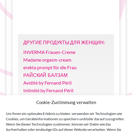
ДРУГИЕ ПРОДУКТЫ ДЛЯ ЖЕНЩИН:
INVERMA Frauen-Creme
Madame orgasm-cream
erekta prompt für die Frau
PАЙСКИЙ БАЛЗАМ
Avidité by Fernand Péril
Intimité by Fernand Péril
Parfum d’Amour original INVERMA
Cookie-Zustimmung verwalten
John Long intim No. 114
John Long sport No. 120
Um Ihnen ein optimales Erlebnis zu bieten, verwenden wir Technologien wie
Cookies, um Geräteinformationen zu speichern und/oder darauf zuzugreifen.
sin & sense Bodylotion Melon
Wenn Sie diesen Technologien zustimmen, können wir Daten wie das
sin & sense Massage Oil Nougat
Surfverhalten oder eindeutige IDs auf dieser Website verarbeiten. Wenn Sie